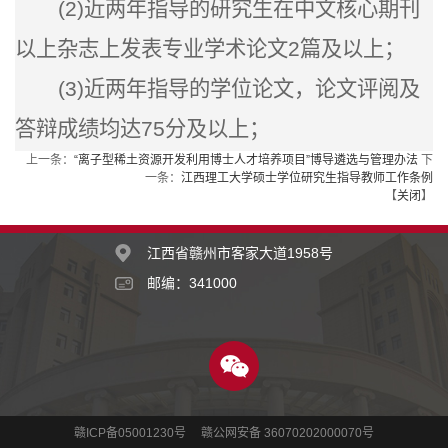
(2)
近两年指导的研究生在中文核心期刊
以上杂志上发表专业学术论文2篇及以上；
(3)
近两年指导的学位论文，论文评阅及
答辩成绩均达75分及以上；
上一条：
“离子型稀土资源开发利用博士人才培养项目”博导遴选与管理办法
下
一条：
江西理工大学硕士学位研究生指导教师工作条例
【
关闭
】
江西省赣州市客家大道1958号
邮编：341000
赣ICP备05001230号 赣公网安备 36070202000070号